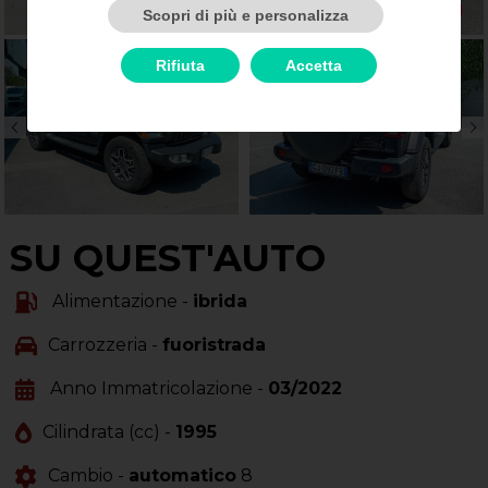
Scopri di più e personalizza
Rifiuta
Accetta
SU QUEST'AUTO
Alimentazione -
ibrida
Carrozzeria -
fuoristrada
Anno Immatricolazione -
03/2022
Cilindrata (cc) -
1995
Cambio -
automatico
8