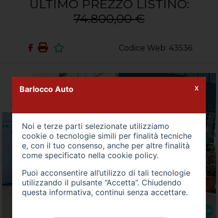
ULTIMO PREZZO LISTINO:
74.800,00 €
Codice Web: 43536
Barlocco Auto
X
Noi e terze parti selezionate utilizziamo
cookie o tecnologie simili per finalità tecniche
e, con il tuo consenso, anche per altre finalità
come specificato nella
cookie policy
.
Puoi acconsentire all’utilizzo di tali tecnologie
utilizzando il pulsante “Accetta”. Chiudendo
questa informativa, continui senza accettare.