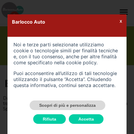
Barlocco Auto
X
Noi e terze parti selezionate utilizziamo
cookie o tecnologie simili per finalità tecniche
e, con il tuo consenso, anche per altre finalità
come specificato nella
cookie policy
.
Puoi acconsentire all’utilizzo di tali tecnologie
utilizzando il pulsante “Accetta”. Chiudendo
BARLOCCO AUTO
questa informativa, continui senza accettare.
Da oltre 30 anni soddisfiamo le esigenze di ogni cliente
tramite la Vendita di Veicoli Nuovi ed Usati, la nostra Officina
Scopri di più e personalizza
Specializzata e il Noleggio di Veicoli Commerciali.
Rifiuta
Accetta