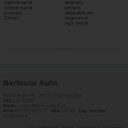
disponendo di
dinamico,
tutte le nuove
sempre
proposte
disponibile alle
Citroen.
esigenze di
ogni cliente.
Barlocco Auto
Via Sardegna 64 - 20020 Magnago (MI)
Tel:
0331659951
Email:
vendita@barloccoauto.it
P.IVA IT
01857870123 -
REA
212298 -
Cap. Sociale
26.000,00 €
Apri preferenze cookie
-
Informativa sulla privacy