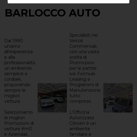
BARLOCCO AUTO
Specialisti nei
Dal 1990
Veicoli
uniamo
Commerciali,
all'esperienza
con una vasta
e alla
scelta di
professionalità
Promozioni
un ambiente
per le partite
semplice e
iva: Formule
cordiale,
Leasing e
proponendo
Programmi di
sempre le
Manutenzione
migliori
tutto
vetture.
compreso.
Selezioniamo
L’Officina
le migliori
Autorizzata
Promozioni di
Citroen è un
vetture Km0
ambiente
e Aziendali,
familiare e