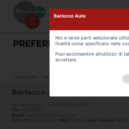
PARCO AUTO
VEICOLI CO
Barlocco Auto
Noi e terze parti selezionate util
PREFERITI (0)
finalità come specificato nella
coo
Puoi acconsentire all’utilizzo di 
accettare.
HOME PAGE
PARCO AUTO
PARCO MOTO
RICHIEDI A
Barlocco Auto
Via Sardegna 64 - 20020 Magnago (MI)
Tel:
0331659951
Email:
vendita@barloccoauto.it
P.IVA IT
01857870123 -
REA
212298 -
Cap. Sociale
26.00