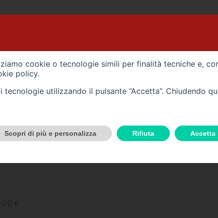
MMERCIALI
NOLEGGIO
VALUTAZIONE E ACQUISTO
izziamo cookie o tecnologie simili per finalità tecniche e, co
kie policy
.
CONSULTA TUTTI I
tali tecnologie utilizzando il pulsante “Accetta”. Chiudendo q
UTO
NOLEGGIO
VALUTAZIONE E ACQUISTO VEICOLO
OFFICINA
Scopri di più e personalizza
Rifiuta
Accetta
0,00 €