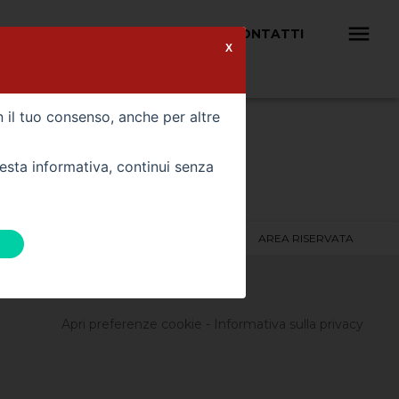
 VEICOLO
OFFICINA
CONTATTI
X
n il tuo consenso, anche per altre
 VEICOLI
uesta informativa, continui senza
CONTATTI
CHI SIAMO
AREA RISERVATA
PREFERITI
Apri preferenze cookie
-
Informativa sulla privacy