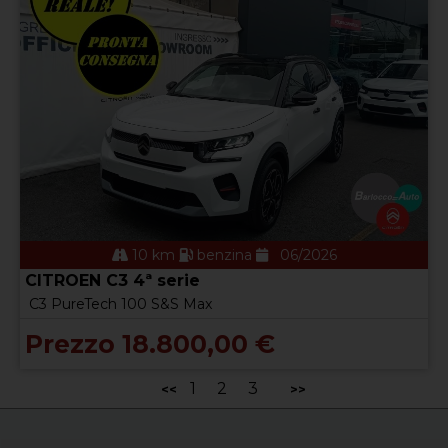
10 km
benzina
06/2026
CITROEN C3 4ª serie
C3 PureTech 100 S&S Max
Prezzo 18.800,00 €
1
2
3
<<
>>