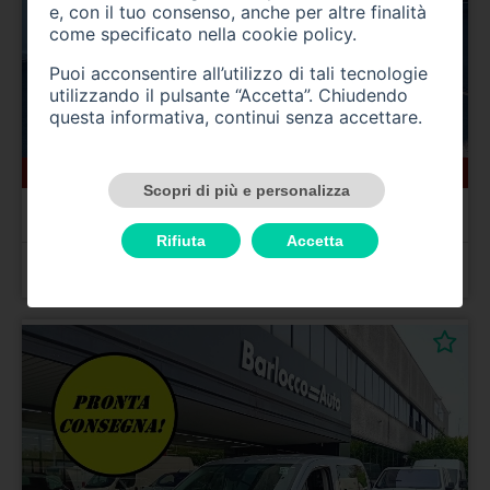
e, con il tuo consenso, anche per altre finalità
come specificato nella
cookie policy
.
Puoi acconsentire all’utilizzo di tali tecnologie
utilizzando il pulsante “Accetta”. Chiudendo
questa informativa, continui senza accettare.
10 km
gasolio
12/2025
Scopri di più e personalizza
CITROEN Berlingo 3ª serie
Berlingo BlueHDi 100 S&S Combi M Plus
Rifiuta
Accetta
Prezzo 19.200,00 €