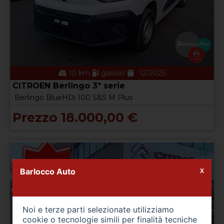
10 km
gasolio
12/2025
CITROEN Berlingo 3ª serie
Berlingo BlueHDi 100 S&S M Plus
Prezzo 18.000,00 €
Barlocco Auto
X
Noi e terze parti selezionate utilizziamo
cookie o tecnologie simili per finalità tecniche