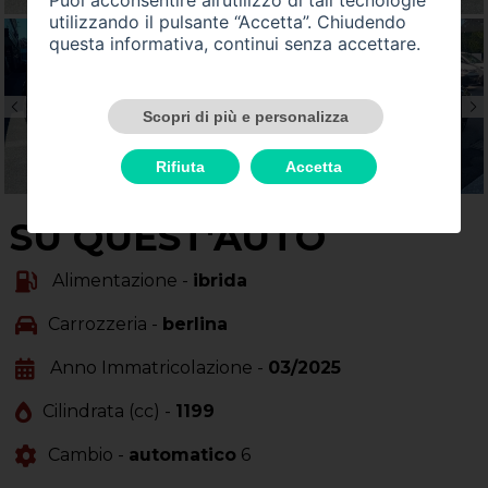
utilizzando il pulsante “Accetta”. Chiudendo
questa informativa, continui senza accettare.
Scopri di più e personalizza
Rifiuta
Accetta
SU QUEST'AUTO
Alimentazione -
ibrida
Carrozzeria -
berlina
Anno Immatricolazione -
03/2025
Cilindrata (cc) -
1199
Cambio -
automatico
6