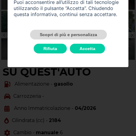
Puoi acconsentire all’utilizzo di tali tecnologie
utilizzando il pulsante “Accetta”. Chiudendo
questa informativa, continui senza accettare.
Scopri di più e personalizza
Rifiuta
Accetta
SU QUEST'AUTO
Alimentazione -
gasolio
Carrozzeria -
Anno Immatricolazione -
04/2026
Cilindrata (cc) -
2184
Cambio -
manuale
6