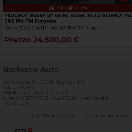
10 km
gasolio
PEUGEOT Boxer (3ª serie) Boxer 35 2.2 BlueHDi 14
S&S PM-TM Furgone
Boxer 35 2.2 BlueHDi 140 S&S PM-TM Furgone
Prezzo 24.500,00 €
Barlocco Auto
Via Sardegna 64 - 20020 Magnago (MI)
Tel:
0331659951
Email:
vendita@barloccoauto.it
P.IVA IT
01857870123 -
REA
212298 -
Cap. Sociale
26.000,00 €
Apri preferenze cookie
-
Informativa sulla privacy