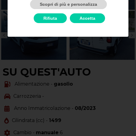
Scopri di più e personalizza
Rifiuta
Accetta
SU QUEST'AUTO
Alimentazione -
gasolio
Carrozzeria -
Anno Immatricolazione -
08/2023
Cilindrata (cc) -
1499
Cambio -
manuale
6