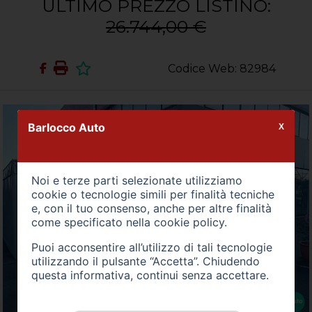
ULTIMO PREZZO LISTINO:
26.744,00 €
Codice Web: 82984
Barlocco Auto
X
Noi e terze parti selezionate utilizziamo
cookie o tecnologie simili per finalità tecniche
e, con il tuo consenso, anche per altre finalità
come specificato nella
cookie policy
.
Puoi acconsentire all’utilizzo di tali tecnologie
utilizzando il pulsante “Accetta”. Chiudendo
questa informativa, continui senza accettare.