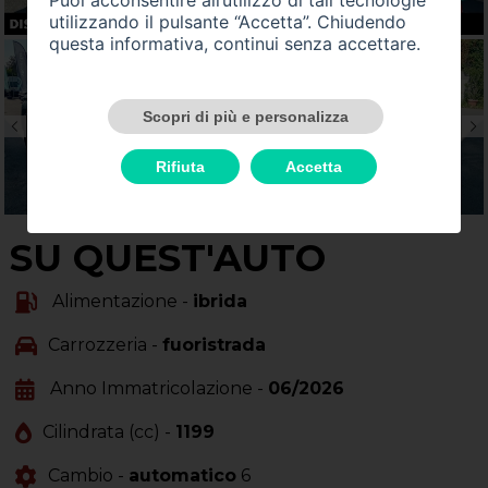
utilizzando il pulsante “Accetta”. Chiudendo
questa informativa, continui senza accettare.
Scopri di più e personalizza
Rifiuta
Accetta
SU QUEST'AUTO
Alimentazione -
ibrida
Carrozzeria -
fuoristrada
Anno Immatricolazione -
06/2026
Cilindrata (cc) -
1199
Cambio -
automatico
6