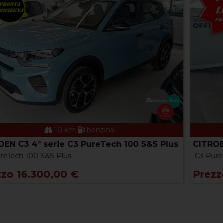
10 km
benzina
CITROEN C3 4ª serie C3 PureTech 100 S&S Max
C3 PureTech 100 S&S Max
Prezzo 18.800,00 €