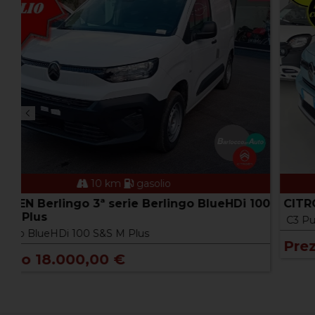
10 km
benzina
CITROEN C3 4ª serie C3 PureTech 100 S&S Plus
100
C3 PureTech 100 S&S Plus
Prezzo 16.300,00 €