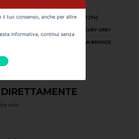
UTO
n il tuo consenso, anche per altre
Potenza CV (kW) -
101 (74)
Colore Esterno -
MERCURY GREY
uesta informativa, continui senza
026
Colore Interno -
URBAN BRONZE
Km -
10
 DIRETTAMENTE
stra sede: