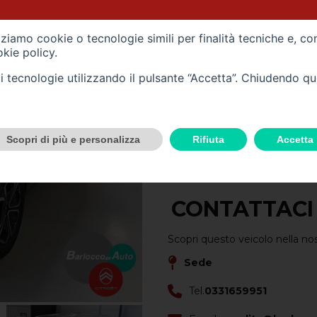
SU QUEST'A
izziamo cookie o tecnologie simili per finalità tecniche e, co
Alimentazione -
benzina
kie policy
.
Carrozzeria -
fuoristrada
tali tecnologie utilizzando il pulsante “Accetta”. Chiudendo q
Immatricolazione -
06/2
Cilindrata (cc) -
1199
Scopri di più e personalizza
Rifiuta
Accetta
Cambio -
manuale
(6)
CONTATTACI
Scopri questo veicolo nella no
Sede
Tel.
0331659951