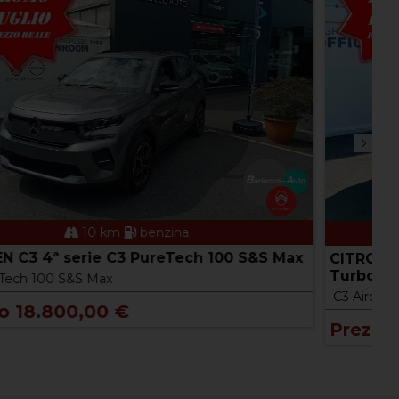
10 km
benzina
C
CITROEN C3 Aircross 2ª s. C3 Aircross PureTech
Turbo 100 CV Plus
C
C3 Aircross PureTech Turbo 100 CV Plus
P
Prezzo 20.200,00 €