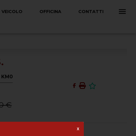
 VEICOLO
OFFICINA
CONTATTI
.
: KM0
0 €
X