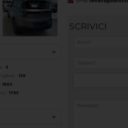
Email:
vendita@barlocco
SCRIVICI
e -
5
 (g/km) -
139
-
1660
m) -
1795