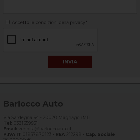
Accetto le condizioni della privacy*
Barlocco Auto
Via Sardegna 64 - 20020 Magnago (MI)
Tel:
0331659951
Email:
vendita@barloccoauto.it
P.IVA IT
01857870123 -
REA
212298 -
Cap. Sociale
26.000,00 €