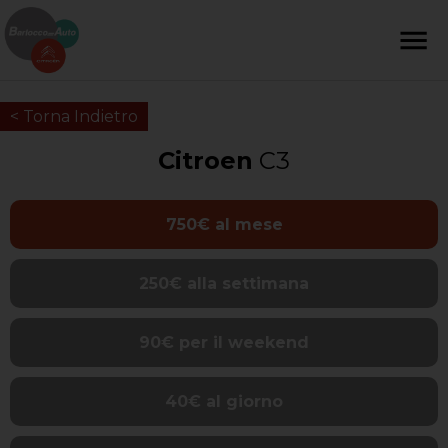
< Torna Indietro
Citroen
C3
750€ al mese
250€ alla settimana
90€ per il weekend
40€ al giorno