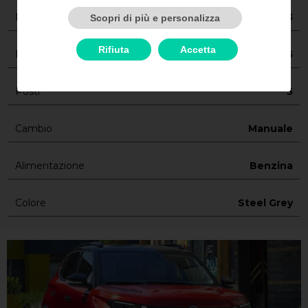
Marca/Modello
Citroen C3
Scopri di più e personalizza
Rifiuta
Accetta
Porte
5
Posti
5
Cambio
Manuale
Alimentazione
Benzina
Colore
Steel Grey