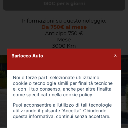
180€ per 5 giorni
Informazioni su questo noleggio:
Da 750€ al mese
Anticipo 750 €
Mese
3000 Km
Barlocco Auto
X
Noi e terze parti selezionate utilizziamo
cookie o tecnologie simili per finalità tecniche
e, con il tuo consenso, anche per altre finalità
come specificato nella
cookie policy
.
Puoi acconsentire all’utilizzo di tali tecnologie
utilizzando il pulsante “Accetta”. Chiudendo
questa informativa, continui senza accettare.