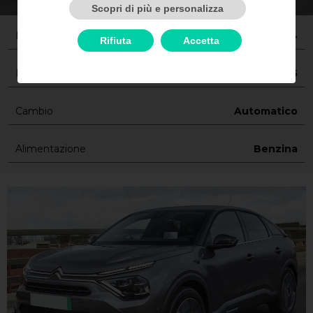
Scopri di più e personalizza
Marca/Modello
Citroen C4
Rifiuta
Accetta
Porte
5
Cambio
Automatico
Alimentazione
Benzina