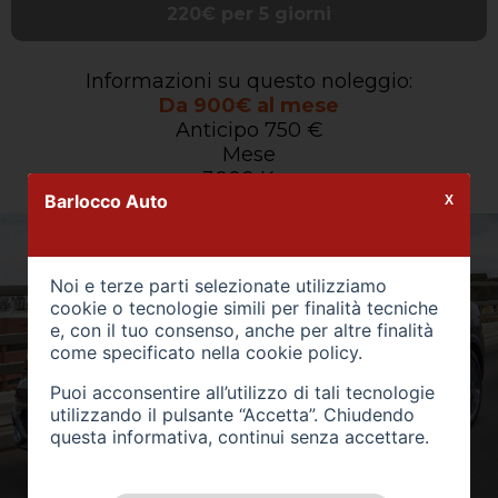
220€ per 5 giorni
Informazioni su questo noleggio:
Da 900€ al mese
Anticipo 750 €
Mese
3000 Km
Barlocco Auto
X
Noi e terze parti selezionate utilizziamo
cookie o tecnologie simili per finalità tecniche
e, con il tuo consenso, anche per altre finalità
come specificato nella
cookie policy
.
Puoi acconsentire all’utilizzo di tali tecnologie
utilizzando il pulsante “Accetta”. Chiudendo
questa informativa, continui senza accettare.