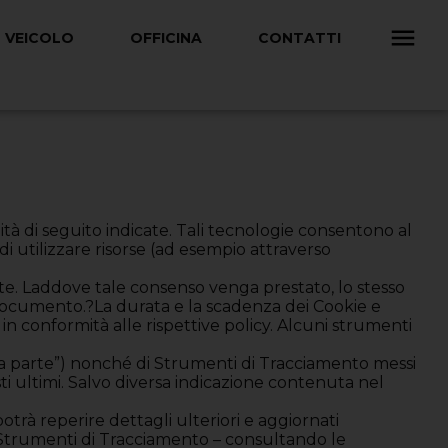
 VEICOLO
OFFICINA
CONTATTI
tà di seguito indicate. Tali tecnologie consentono al
i utilizzare risorse (ad esempio attraverso
te. Laddove tale consenso venga prestato, lo stesso
documento.?La durata e la scadenza dei Cookie e
in conformità alle rispettive policy. Alcuni strumenti
ima parte”) nonché di Strumenti di Tracciamento messi
esti ultimi. Salvo diversa indicazione contenuta nel
otrà reperire dettagli ulteriori e aggiornati
i Strumenti di Tracciamento – consultando le