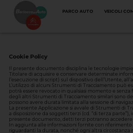
PARCO AUTO
VEICOLI CO
Cookie Policy
Il presente documento disciplina le tecnologie impieg
Titolare di acquisire e conservare determinate inform
l’esecuzione di script) sul dispositivo dell’Utente, al
L’utilizzo di alcuni Strumenti di Tracciamento può e
potrà essere revocato in qualsiasi momento e senza 
degli altri Strumenti di Tracciamento similari sono de
possono avere durata limitata alla sessione di naviga
La presente Applicazione si avvale di Strumenti di T
a disposizione da soggetti terzi (cd. “di terza parte”)
presente documento, detti terzi potranno accedere a
In aggiunta alle informazioni fornite con riferimento 
riguardanti la durata, nonché ogni altra circostanza 