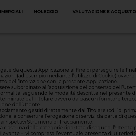
MMERCIALI
NOLEGGIO
VALUTAZIONE E ACQUISTO
ate da questa Applicazione al fine di perseguire le finali
azioni (ad esempio mediante l’utilizzo di Cookie) ovvero d
l’atto dell’interazione con la presente Applicazione.
ssere subordinato all’acquisizione del consenso dell’Uten
formalità, seguendo le modalità descritte nel presente 
terminate dal Titolare ovvero da ciascun fornitore terzo, 
zione dell’Utente.
racciamento gestiti direttamente dal Titolare (cd. “di pr
, idonei a consentire l’erogazione di servizi da parte di qu
i rispettivi Strumenti di Tracciamento.
a ciascuna delle categorie riportate di seguito, l’Utente p
rilevante – ivi compresa l’eventuale presenza di ulterior