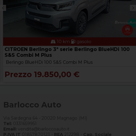
10 km
gasolio
CITROEN Berlingo 3ª serie Berlingo BlueHDi 100
S&S Combi M Plus
Berlingo BlueHDi 100 S&S Combi M Plus
Prezzo 19.850,00 €
Barlocco Auto
Via Sardegna 64 - 20020 Magnago (MI)
Tel:
0331659951
Email:
vendita@barloccoauto.it
P.IVA IT
01857870123 -
REA
212298 -
Cap. Sociale