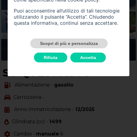
Puoi acconsentire all’utilizzo di tali tecnologie
utilizzando il pulsante “Accetta”. Chiudendo
questa informativa, continui senza accettare.
Scopri di più e personalizza
Rifiuta
Accetta
SU QUEST'AUTO
Alimentazione -
gasolio
Carrozzeria -
Anno Immatricolazione -
12/2025
Cilindrata (cc) -
1499
Cambio -
manuale
6