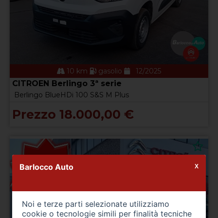
10 km
gasolio
12/2025
CITROEN Berlingo 3ª serie
Berlingo BlueHDi 100 S&S M Plus
Prezzo 18.000,00 €
Barlocco Auto
X
Noi e terze parti selezionate utilizziamo
cookie o tecnologie simili per finalità tecniche