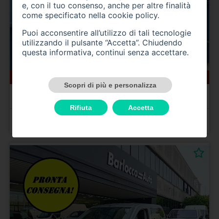
e, con il tuo consenso, anche per altre finalità
come specificato nella
cookie policy
.
Puoi acconsentire all’utilizzo di tali tecnologie
utilizzando il pulsante “Accetta”. Chiudendo
questa informativa, continui senza accettare.
10 km
gasolio
12/2025
Scopri di più e personalizza
CITROEN Berlingo 3ª serie
Berlingo BlueHDi 100 S&S Combi M Plus
Rifiuta
Accetta
Prezzo 19.200,00 €