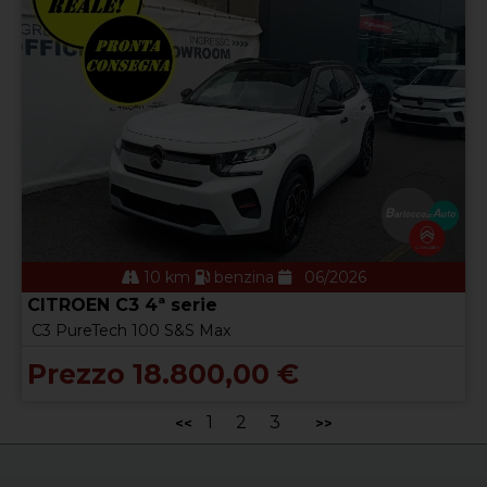
10 km
benzina
06/2026
CITROEN C3 4ª serie
C3 PureTech 100 S&S Max
Prezzo 18.800,00 €
1
2
3
<<
>>